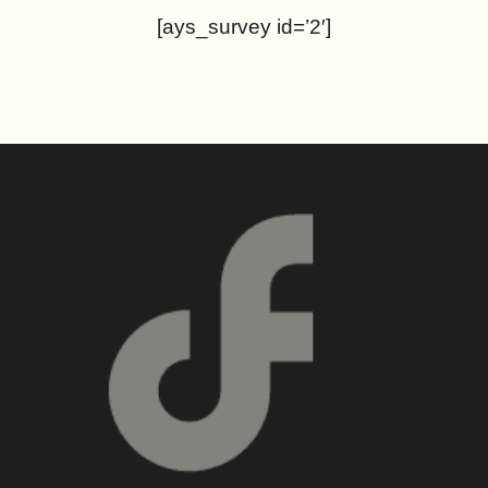
[ays_survey id=’2′]