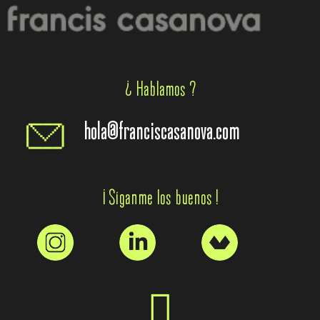
¿ Hablamos ?
hola@franciscasanova.com
¡ Síganme los buenos !