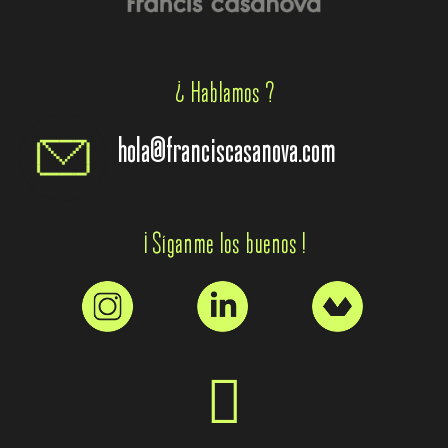
¿ Hablamos ?
hola@franciscasanova.com
¡ Síganme los buenos !