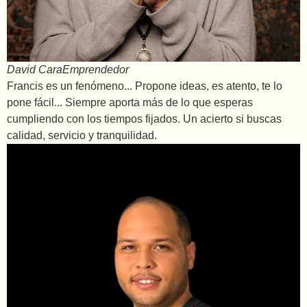
David Cara
Emprendedor
Francis es un fenómeno... Propone ideas, es atento, te lo
pone fácil... Siempre aporta más de lo que esperas
cumpliendo con los tiempos fijados. Un acierto si buscas
calidad, servicio y tranquilidad.